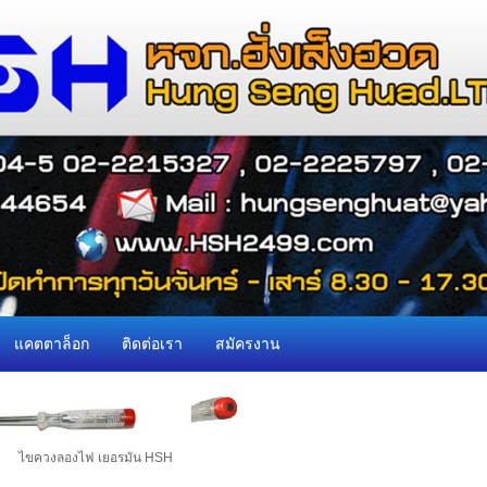
แคตตาล็อก
ติดต่อเรา
สมัครงาน
ไขควงลองไฟ เยอรมัน HSH