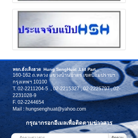
หจก.ฮั่งเส็งฮวด Hung SengHuat .Ltd Part
160-162 ถ.หลวง แขวงบ้านบาตร เขตป้อมปราบฯ
กรุงเทพฯ 10100
T. 02-2211204-5 , 02-2215327 , 02-2225797 , 02-
2231028-9
F. 02-2244654
Mail : hungsenghuat@yahoo.com
กรุณากรอกอีเมลเพื่อติดตามข่าวสาร
ติดตาม