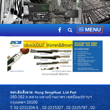
MENU
Toggle
navigation
ประแจปอนด์ Warren
หจก.ฮั่งเส็งฮวด Hung SengHuat .Ltd Part
160-162 ถ.หลวง แขวงบ้านบาตร เขตป้อมปราบฯ
กรุงเทพฯ 10100
T. 02-2211204-5 , 02-2215327 , 02-2225797 , 02-